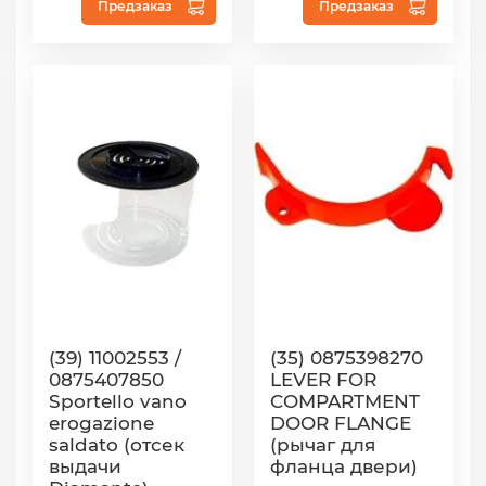
Предзаказ
Предзаказ
(39) 11002553 /
(35) 0875398270
0875407850
LEVER FOR
Sportello vano
COMPARTMENT
erogazione
DOOR FLANGE
saldato (отсек
(рычаг для
выдачи
фланца двери)