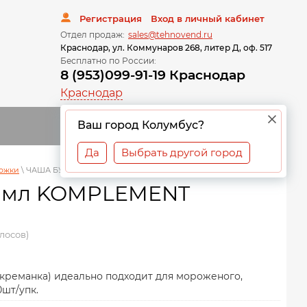
Регистрация
Вход в личный кабинет
Отдел продаж:
sales@tehnovend.ru
Краснодар, ул. Коммунаров 268, литер Д, оф. 517
Бесплатно по России:
8 (953)099-91-19 Краснодар
Краснодар
0
Ваш город Колумбус?
Да
Выбрать другой город
рожки
\
ЧАША БУМАЖНАЯ ДЛЯ МОРОЖЕННОГО KOMPLEMENT 125 МЛ
5 мл KOMPLEMENT
олосов)
креманка) идеально подходит для мороженого,
0шт/упк.