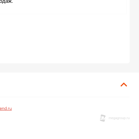
одаж.
end.ru