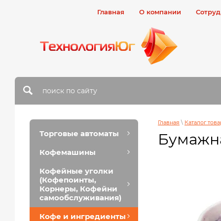
Главная
О компании
Сотруд
Главная
\
Каталог тов
Торговые автоматы
Бумажн
Кофемашины
Кофейные уголки
(Кофепоинты,
Корнеры, Кофейни
самообслуживания)
Кофе и ингредиенты