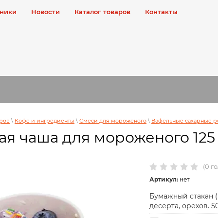
ники
Новости
Каталог товаров
Контакты
аров
\
Кофе и ингредиенты
\
Смеси для мороженого
\
Вафельные сахарные 
ая чаша для мороженого 12
(0 г
Артикул:
нет
Бумажный стакан (
десерта, орехов. 5