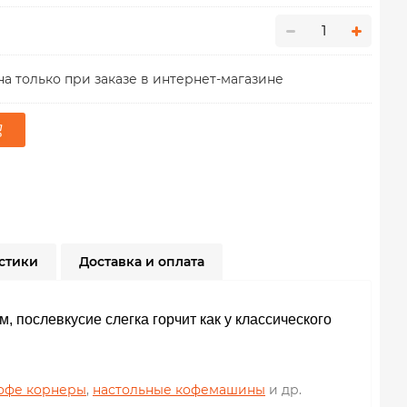
а только при заказе в интернет-магазине
стики
Доставка и оплата
 послевкусие слегка горчит как у классического
офе корнеры
,
настольные кофемашины
и др.