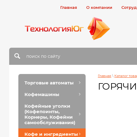
Главная
О компании
Сотруд
Главная
\
Каталог тов
Торговые автоматы
ГОРЯЧИ
Кофемашины
Кофейные уголки
(Кофепоинты,
Корнеры, Кофейни
самообслуживания)
Кофе и ингредиенты