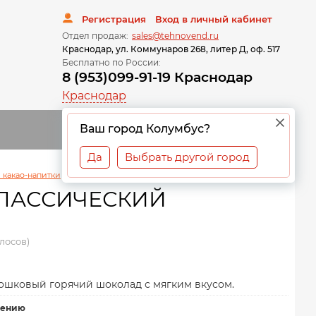
Регистрация
Вход в личный кабинет
Отдел продаж:
sales@tehnovend.ru
Краснодар, ул. Коммунаров 268, литер Д, оф. 517
Бесплатно по России:
8 (953)099-91-19 Краснодар
Краснодар
0
Ваш город Колумбус?
Да
Выбрать другой город
 какао-напитки
\
Горячий шоколад Aristocrat Классический
КЛАССИЧЕСКИЙ
олосов)
ошковый горячий шоколад с мягким вкусом.
нению