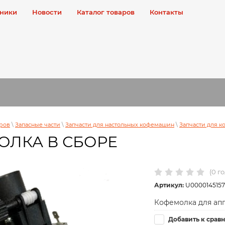
ники
Новости
Каталог товаров
Контакты
аров
\
Запасные части
\
Запчасти для настольных кофемашин
\
Запчасти для 
ЛКА В СБОРЕ
(0 г
Артикул:
U0000145157
Кофемолка для ап
Добавить к срав