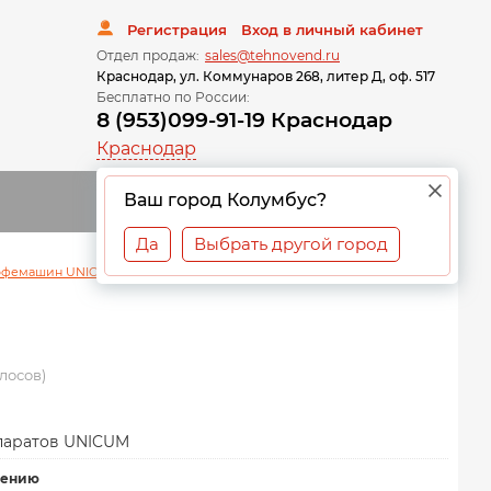
Регистрация
Вход в личный кабинет
Отдел продаж:
sales@tehnovend.ru
Краснодар, ул. Коммунаров 268, литер Д, оф. 517
Бесплатно по России:
8 (953)099-91-19 Краснодар
Краснодар
0
Ваш город Колумбус?
Да
Выбрать другой город
кофемашин UNICUM
\
Кофемолка
\
КОФЕМОЛКА В СБОРЕ
олосов)
паратов UNICUM
нению