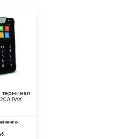
 терминал
200 PAX
равнению
уб.