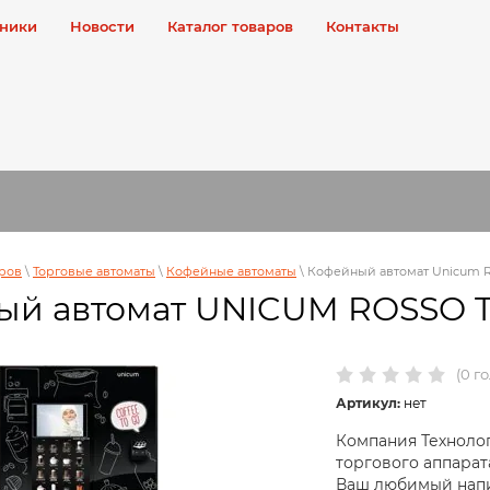
ники
Новости
Каталог товаров
Контакты
аров
\
Торговые автоматы
\
Кофейные автоматы
\
Кофейный автомат Unicum Ro
ый автомат UNICUM ROSSO 
(0 г
Артикул:
нет
Компания Техноло
торгового аппара
Ваш любимый напит