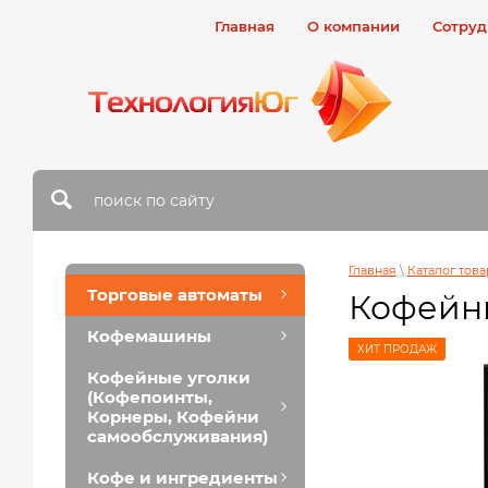
Главная
О компании
Сотруд
Главная
\
Каталог тов
Торговые автоматы
Кофейн
Кофемашины
ХИТ ПРОДАЖ
Кофейные уголки
(Кофепоинты,
Корнеры, Кофейни
самообслуживания)
Кофе и ингредиенты