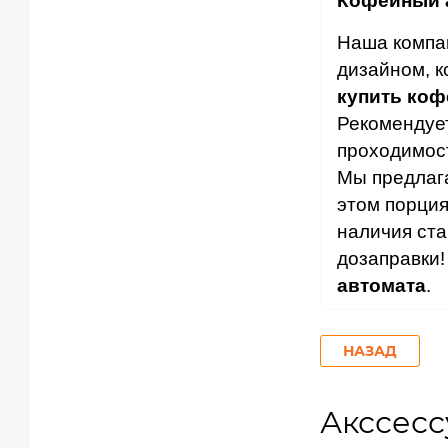
Кофейный 
Наша компа
дизайном, к
купить коф
Рекомендуе
проходимос
Мы предлага
этом порция
наличия ста
дозаправки!
автомата
.
НАЗАД
Акссес