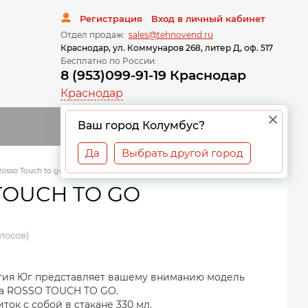
Регистрация
Вход в личный кабинет
Отдел продаж:
sales@tehnovend.ru
Краснодар, ул. Коммунаров 268, литер Д, оф. 517
Бесплатно по России:
8 (953)099-91-19 Краснодар
Краснодар
0
Ваш город Колумбус?
Да
Выбрать другой город
sso Touch to go
TOUCH TO GO
олосов)
гия Юг представляет вашему вниманию модель
та ROSSO TOUCH TO GO.
ок с собой в стакане 330 мл.