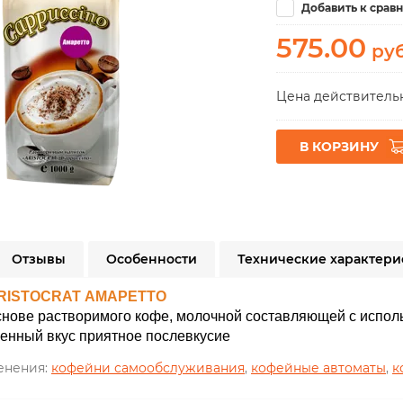
Добавить к срав
575.00
руб
Цена действительн
В КОРЗИНУ
Отзывы
Особенности
Технические характери
RISTOCRAT АМАРЕТТО
снове растворимого кофе, молочной составляющей с испол
нный вкус приятное послевкусие
енения:
кофейни самообслуживания
,
кофейные автоматы
,
к