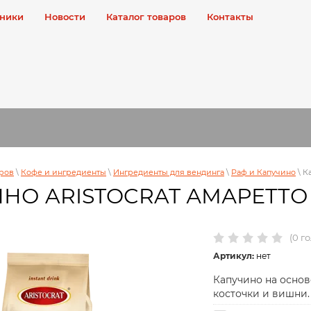
ники
Новости
Каталог товаров
Контакты
аров
\
Кофе и ингредиенты
\
Ингредиенты для вендинга
\
Раф и Капучино
\
Ка
НО ARISTOCRAT АМАРЕТТО
(0 г
Артикул:
нет
Капучино на основ
косточки и вишни.