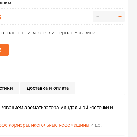
нению
.
а только при заказе в интернет-магазине
стики
Доставка и оплата
ьзованием ароматизатора миндальной косточки и
офе корнеры
,
настольные кофемашины
и др.