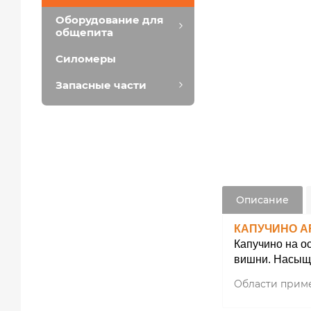
Оборудование для
общепита
Силомеры
Запасные части
Описание
КАПУЧИНО A
Капучино на о
вишни. Насыще
Области прим