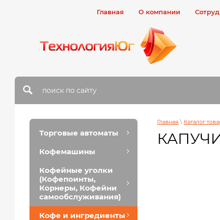
Главная
О компании
Сотруд
Главная
\
Каталог тов
Торговые автоматы
КАПУЧИ
Кофемашины
Кофейные уголки
(Кофепоинты,
Корнеры, Кофейни
самообслуживания)
Кофе и ингредиенты